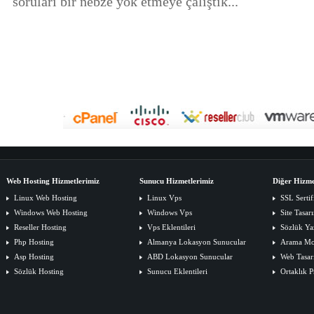
soruları bir nebze yok etmeye çalıştık...
Web Hosting Hizmetlerimiz
Sunucu Hizmetlerimiz
Diğer Hizme
Linux Web Hosting
Linux Vps
SSL Sertif
Windows Web Hosting
Windows Vps
Site Tasar
Reseller Hosting
Vps Eklentileri
Sözlük Ya
Php Hosting
Almanya Lokasyon Sunucular
Arama Mot
Asp Hosting
ABD Lokasyon Sunucular
Web Tasar
Sözlük Hosting
Sunucu Eklentileri
Ortaklık 