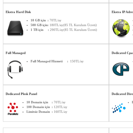
Ekstra Hard Disk
Ekstra IP Adre
10 GB için :
70TL/ay
500 GB için:
180TL/ay(85 TL Kurulum Ücreti)
1 TB için :
290TL/ay(85 TL Kurulum Ücreti)
Full Managed
Dedicated Cp
Full Managed Hizmeti :
150TL/ay
Dedicated Plesk Panel
Dedicated Dir
10 Domain için :
70TL/ay
100 Domain için :
120TL/ay
Limitsiz Domain :
160TL/ay