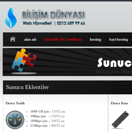
alan adı
Güvenlik SSL Sertifikası
hosting
bayi hosting
Sunucu Eklentiler
Ekstra Trafik
Ekstra Ram
1000 GB için :
150TL/ay
3Mbps için :
250TL/ay
10Mbps için :
390TL/ay
25Mbps için :
800TL/ay