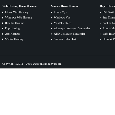
Web Hosting Hizmetlerimiz
Sunucu Hizmetlerimiz
Diğer Hizme
Linux Web Hosting
Linux Vps
SSL Sertif
Windows Web Hosting
Windows Vps
Site Tasar
Reseller Hosting
Vps Eklentileri
Sözlük Ya
Php Hosting
Almanya Lokasyon Sunucular
Arama Mot
Asp Hosting
ABD Lokasyon Sunucular
Web Tasar
Sözlük Hosting
Sunucu Eklentileri
Ortaklık 
Copyright ©2011 - 2019 www.bilisimdunyasi.org